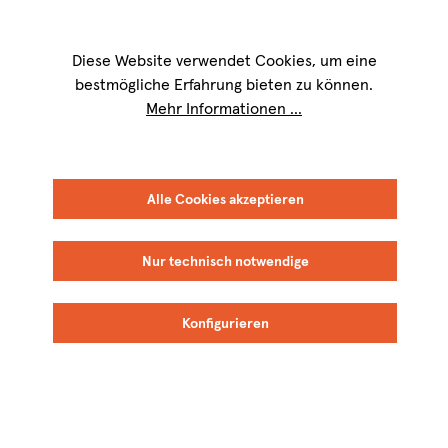
Wir sind für Sie werktags von
9 bis 17 Uhr
erreichbar. Telefon:
+49 8151
9084-40
Diese Website verwendet Cookies, um eine
bestmögliche Erfahrung bieten zu können.
Mehr Informationen ...
Alle Cookies akzeptieren
Nur technisch notwendige
Konfigurieren