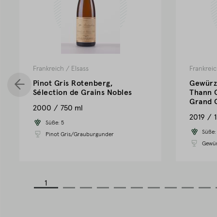
Frankreich
/
Elsass
Frankrei
Pinot Gris Rotenberg,
Gewürz
Sélection de Grains Nobles
Thann 
Grand 
2000
750 ml
2019
Süße:
5
Süße
Pinot Gris/Grauburgunder
Gewür
1