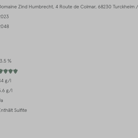
Domaine Zind Humbrecht, 4 Route de Colmar, 68230 Turckheim 
2023
2048
13.5 %
4
44 g/l
3.6 g/l
Ja
Enthält Sulfite