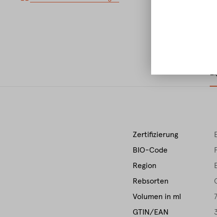
E
Zertifizierung
BIO-Code
Region
Rebsorten
Volumen in ml
GTIN/EAN