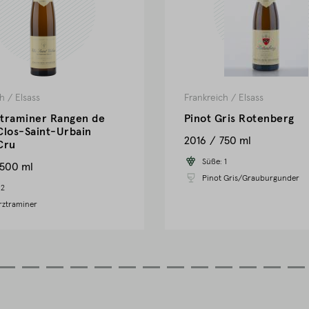
ch
/
Elsass
Frankreich
/
Elsass
traminer Rangen de
Pinot Gris Rotenberg
Clos-Saint-Urbain
2016
750 ml
Cru
Süße:
1
1500 ml
Pinot Gris/Grauburgunder
:
2
ztraminer