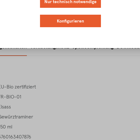
Nur technisch notwendige
Konfigurieren
igenschaften
Verkostungsnotiz
Speiseempfehlung
Download
EU-Bio zertifiziert
FR-BIO-01
Elsass
Gewürztraminer
750 ml
3760163407876