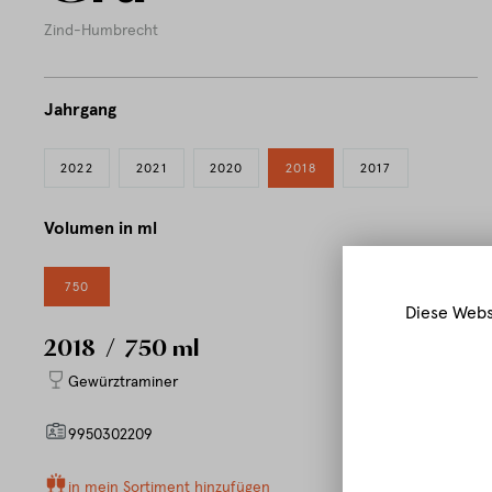
Zind-Humbrecht
Jahrgang
2022
2021
2020
2018
2017
Volumen in ml
750
Diese Webs
2018
/ 750 ml
Gewürztraminer
9950302209
in mein Sortiment hinzufügen