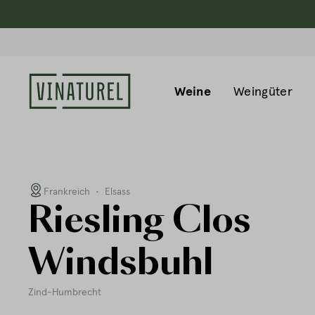
Weine
Weingüter
Frankreich
•
Elsass
Riesling Clos
Windsbuhl
Zind-Humbrecht