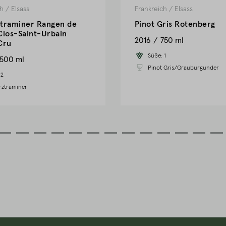
ch
/
Elsass
Frankreich
/
Elsass
traminer Rangen de
Pinot Gris Rotenberg
Clos-Saint-Urbain
2016
750 ml
Cru
Süße:
1
1500 ml
Pinot Gris/Grauburgunder
:
2
ztraminer