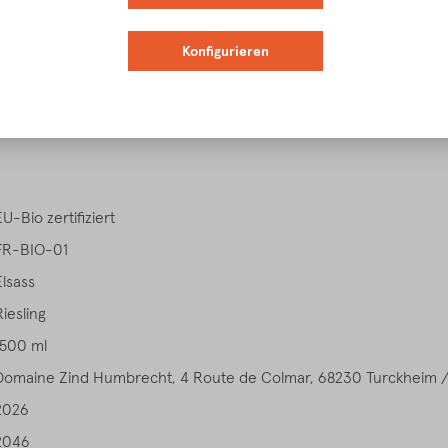
Konfigurieren
igenschaften
Verkostungsnotiz
Speiseempfehlung
Download
EU-Bio zertifiziert
FR-BIO-01
Elsass
Riesling
1500 ml
Domaine Zind Humbrecht, 4 Route de Colmar, 68230 Turckheim 
2026
2046