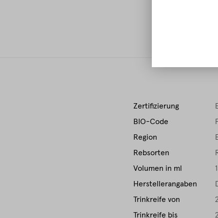
E
Zertifizierung
BIO-Code
Region
Rebsorten
Volumen in ml
Herstellerangaben
Trinkreife von
Trinkreife bis