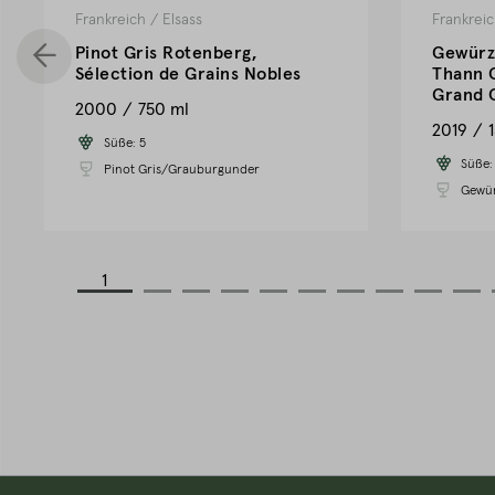
Frankreich
/
Elsass
Frankrei
Pinot Gris Rotenberg,
Gewürz
Sélection de Grains Nobles
Thann 
Grand 
2000
750 ml
2019
Süße:
5
Süße
Pinot Gris/Grauburgunder
Gewür
1