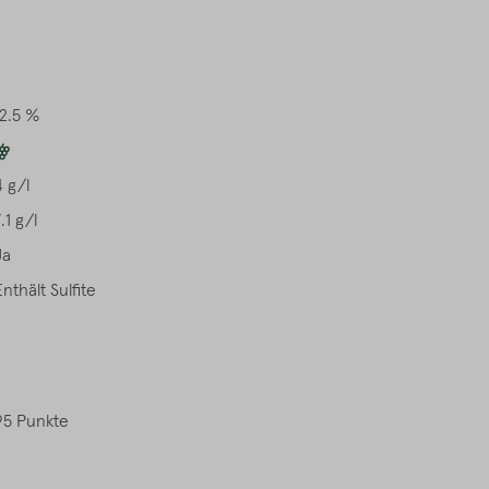
12.5 %
4 g/l
.1 g/l
Ja
Enthält Sulfite
95 Punkte