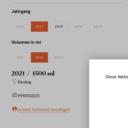
Jahrgang
2022
2021
2018
2015
2023
Volumen in ml
750
1500
3000
2021
/ 1500 ml
Diese Webs
Riesling
9950302323
in mein Sortiment hinzufügen