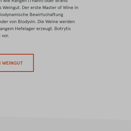
n wie Rangen (Thann) oder Brand
s Weingut. Der erste Master of Wine in
 biodynamische Bewirtschaftung
nder von Biodyvin. Die Weine werden
langem Hefelager erzeugt. Botrytis
 vor.
M WEINGUT