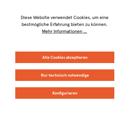
Wir sind für Sie werktags von
9 bis 17 Uhr
erreichbar. Telefon:
+49 8151
9084-40
Diese Website verwendet Cookies, um eine
bestmögliche Erfahrung bieten zu können.
Mehr Informationen ...
Fracht- & Verpackungskosten
(Deutschland)
Alle Cookies akzeptieren
Nur technisch notwendige
DHL
UPS
FLASCHEN­ANZAHL BIS
STANDARD
STANDARD
EXPRESS-SAVER *
NETTO €
NETTO €
NETTO €
Konfigurieren
6
7,00
6,00
8,00
9
8,00
6,50
8,50
12
9,00
7,00
10,50
15
10,00
8,50
12,00
18
12,00
13,50
18,50