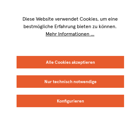
Wir sind für Sie werktags von
9 bis 17 Uhr
erreichbar. Telefon:
+49 8151
9084-40
Diese Website verwendet Cookies, um eine
bestmögliche Erfahrung bieten zu können.
Mehr Informationen ...
FILTER
SORTIEREN
Alle Cookies akzeptieren
Nur technisch notwendige
Meinklang
Meinklang
Konfigurieren
BIO
BIO