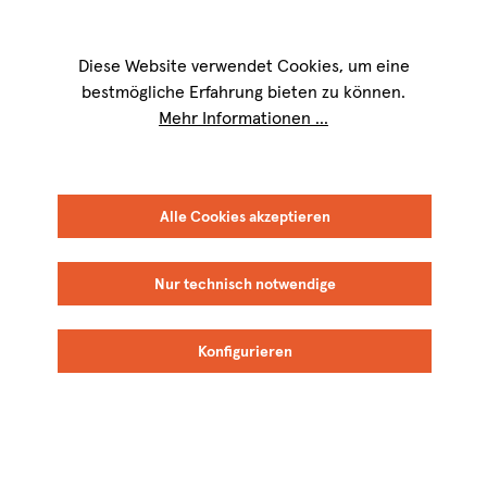
Wir sind für Sie werktags von
9 bis 17 Uhr
erreichbar. Telefon:
+49 8151
9084-40
Diese Website verwendet Cookies, um eine
bestmögliche Erfahrung bieten zu können.
Mehr Informationen ...
FILTER
SORTIEREN
Alle Cookies akzeptieren
Nur technisch notwendige
Keine Produkte gefunden.
Konfigurieren