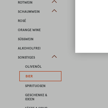
ROTWEIN
SCHAUMWEIN
ROSÉ
ORANGE WINE
SÜSSWEIN
ALKOHOLFREI
SONSTIGES
OLIVENÖL
BIER
SPIRITUOSEN
GESCHENKE &
IDEEN