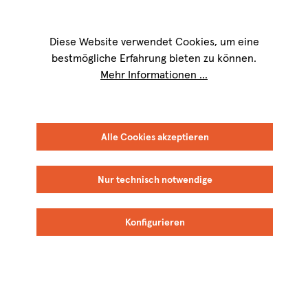
Wir sind für Sie werktags von
9 bis 17 Uhr
erreichbar. Telefon:
+49 8151
9084-40
Diese Website verwendet Cookies, um eine
bestmögliche Erfahrung bieten zu können.
Mehr Informationen ...
Alle Cookies akzeptieren
Neu
Nur technisch notwendige
Konfigurieren