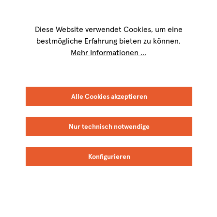
Wir sind für Sie werktags von
9 bis 17 Uhr
erreichbar. Telefon:
+49 8151
9084-40
Diese Website verwendet Cookies, um eine
bestmögliche Erfahrung bieten zu können.
Mehr Informationen ...
Alle Cookies akzeptieren
ITALIEN
SÜDTIROL
Nur technisch notwendige
Manincor
Konfigurieren
Vigneti delle Dolomiti IGT, Alto Adige DOC,