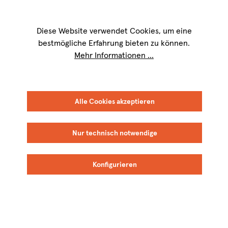
Wir sind für Sie werktags von
9 bis 17 Uhr
erreichbar. Telefon:
+49 8151
9084-40
Diese Website verwendet Cookies, um eine
bestmögliche Erfahrung bieten zu können.
Mehr Informationen ...
Alle Cookies akzeptieren
Filter
Nur technisch notwendige
Cinque Campi
Cinque Campi
BIO
BIO
Konfigurieren