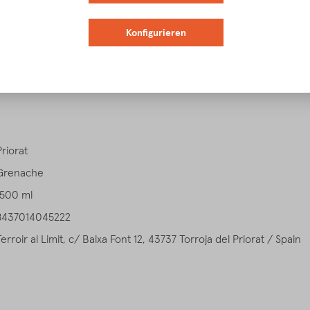
Konfigurieren
igenschaften
Verkostungsnotiz
Speiseempfehlung
Download
Priorat
Grenache
1500 ml
8437014045222
Terroir al Limit, c/ Baixa Font 12, 43737 Torroja del Priorat / Spain