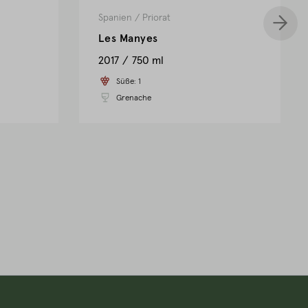
Spanien
/
Priorat
Les Manyes
2017
750 ml
Süße:
1
Grenache