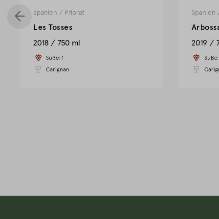
Spanien
/
Priorat
Spanien
Les Tosses
Arboss
2018
750 ml
2019
Süße:
1
Süße
Carignan
Carig