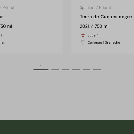
/
Priorat
Spanien
/
Priorat
ar
Terra de Cuques negre
750 ml
2021
750 ml
:
1
Süße:
1
nan
Carignan
|
Grenache
1