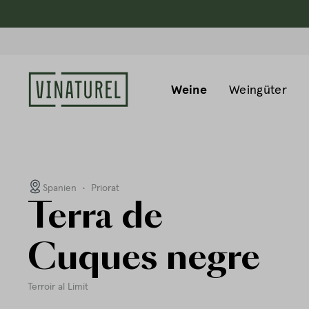
Weine
Weingüter
Spanien
•
Priorat
Terra de
Cuques negre
Terroir al Limit