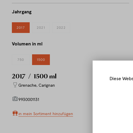
Jahrgang
2017
2021
2022
Volumen in ml
750
1500
2017
/ 1500 ml
Diese Webs
Grenache
,
Carignan
9930001131
in mein Sortiment hinzufügen