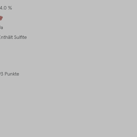
14.0 %
Ja
Enthält Sulfite
93 Punkte