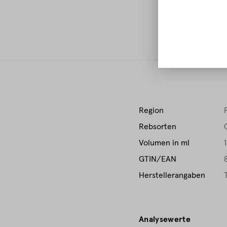
E
Region
Rebsorten
Volumen in ml
GTIN/EAN
Herstellerangaben
Analysewerte