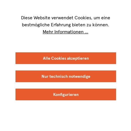
Wir sind für Sie werktags von
9 bis 17 Uhr
erreichbar. Telefon:
+49 8151
9084-40
Diese Website verwendet Cookies, um eine
bestmögliche Erfahrung bieten zu können.
Mehr Informationen ...
Alle Cookies akzeptieren
Nur technisch notwendige
Konfigurieren