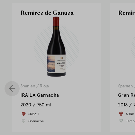
Remirez de Ganuza
Remir
Spanien
/
Rioja
Spanien
IRAILA Garnacha
Gran R
2020
750 ml
2013
Süße:
1
Süße
Grenache
Tempr