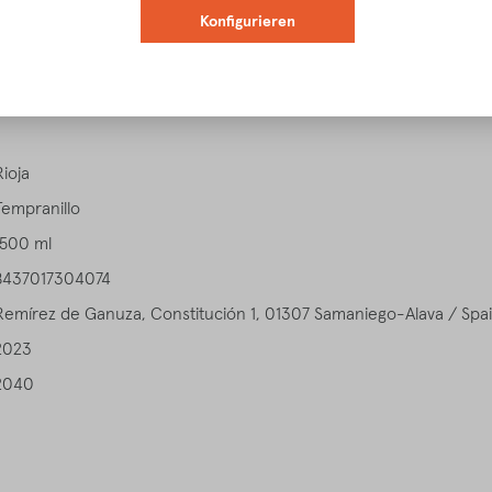
Konfigurieren
igenschaften
Verkostungsnotiz
Speiseempfehlung
Download
Rioja
Tempranillo
1500 ml
8437017304074
Remírez de Ganuza, Constitución 1, 01307 Samaniego-Alava / Spa
2023
2040