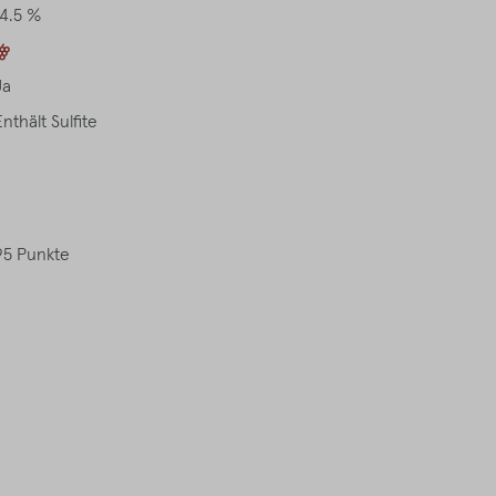
14.5 %
Ja
Enthält Sulfite
95 Punkte