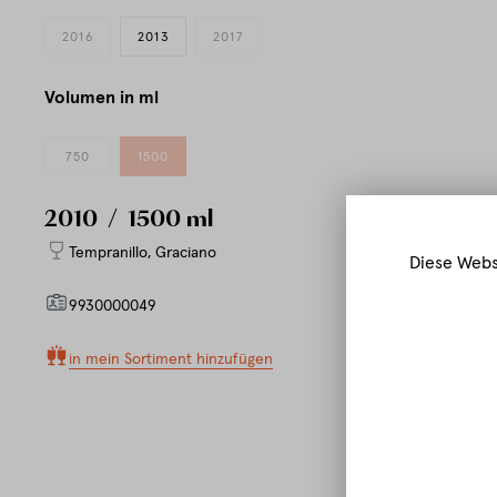
2016
2013
2017
Volumen in ml
750
1500
2010
/ 1500 ml
Tempranillo
,
Graciano
Diese Webs
9930000049
in mein Sortiment hinzufügen