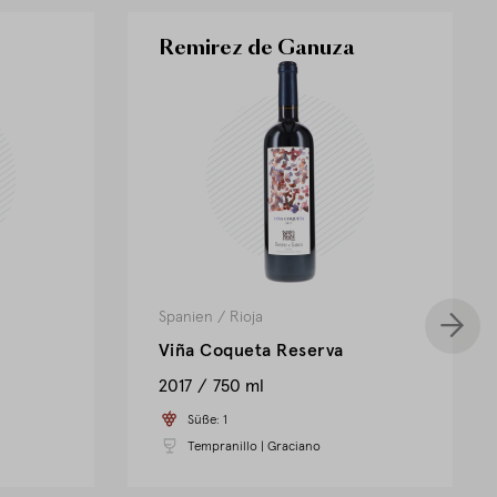
Remirez de Ganuza
Spanien
/
Rioja
Viña Coqueta Reserva
2017
750 ml
Süße:
1
Tempranillo
|
Graciano