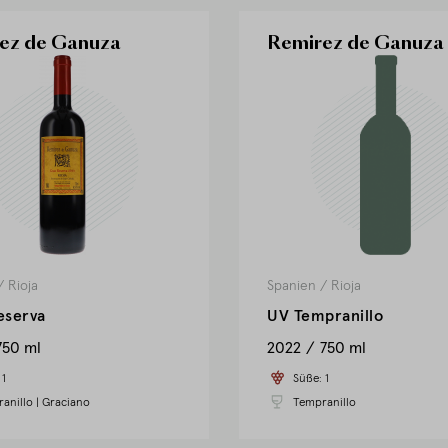
ez de Ganuza
Remirez de Ganuza
/
Rioja
Spanien
/
Rioja
eserva
UV Tempranillo
750 ml
2022
750 ml
:
1
Süße:
1
anillo
|
Graciano
Tempranillo