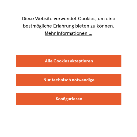
Wir sind für Sie werktags von
9 bis 17 Uhr
erreichbar. Telefon:
+49 8151
9084-40
Diese Website verwendet Cookies, um eine
bestmögliche Erfahrung bieten zu können.
Mehr Informationen ...
Alle Cookies akzeptieren
Nur technisch notwendige
Konfigurieren