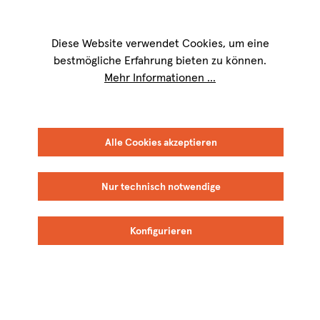
Wir sind für Sie werktags von
9 bis 17 Uhr
erreichbar. Telefon:
+49 8151
9084-40
Diese Website verwendet Cookies, um eine
bestmögliche Erfahrung bieten zu können.
Mehr Informationen ...
Alle Cookies akzeptieren
Nur technisch notwendige
Konfigurieren