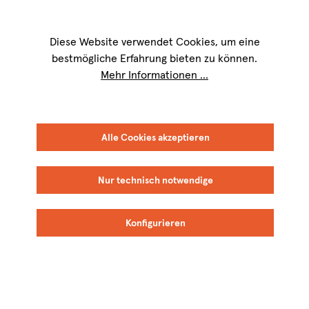
Wir sind für Sie werktags von
9 bis 17 Uhr
erreichbar. Telefon:
+49 8151
9084-40
Diese Website verwendet Cookies, um eine
bestmögliche Erfahrung bieten zu können.
Mehr Informationen ...
FILTER
SORTIEREN
Alle Cookies akzeptieren
Nur technisch notwendige
Huet
Nikolaihof
Konfigurieren
BIO
BIO