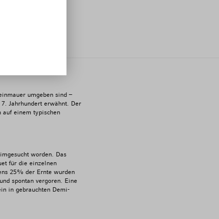
s
Steinmauer umgeben sind –
 7. Jahrhundert erwähnt. Der
h auf einem typischen
heimgesucht worden. Das
et für die einzelnen
tens 25% der Ernte wurden
 und spontan vergoren. Eine
ein in gebrauchten Demi-