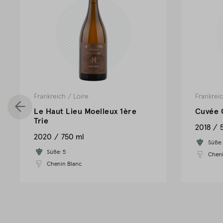
Frankreich
/
Loire
Frankrei
Le Haut Lieu Moelleux 1ère
Cuvée 
Trie
2018
2020
750 ml
Süße
Süße:
5
Cheni
Chenin Blanc