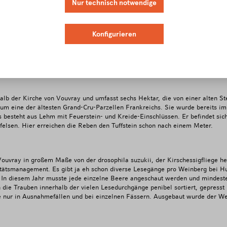
Nur technisch notwendige
Konfigurieren
igenschaften
Verkostungsnotiz
Speiseempfehlung
Download
halb der Kirche von Vouvray und umfasst sechs Hektar, die von einer alten 
 um eine der ältesten Grand-Cru-Parzellen Frankreichs. Sie wurde bereits im
 besteht aus Lehm mit Feuerstein- und Kreide-Einschlüssen. Er befindet sic
felsen. Hier erreichen die Reben den Tuffstein schon nach einem Meter.
Vouvray in großem Maße von der drosophila suzukii, der Kirschessigfliege 
itätsmanagement. Es gibt ja eh schon diverse Lesegänge pro Weinberg bei Hu
. In diesem Jahr musste jede einzelne Beere angeschaut werden und mindes
die Trauben innerhalb der vielen Lesedurchgänge penibel sortiert, gepresst
e nur in Ausnahmefällen und bei einzelnen Fässern. Ausgebaut wurde der W