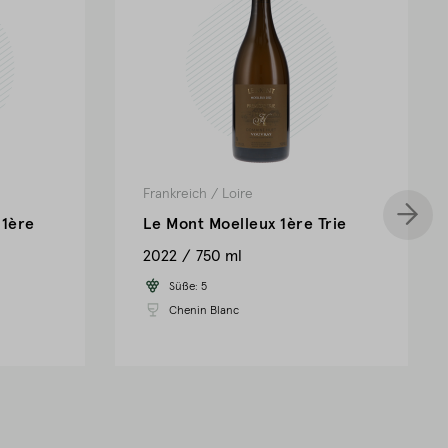
Frankreich
/
Loire
 1ère
Le Mont Moelleux 1ère Trie
2022
750 ml
Süße:
5
Chenin Blanc