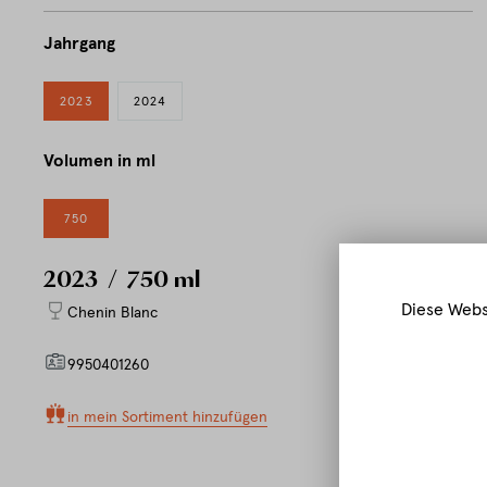
Jahrgang
2023
2024
Volumen in ml
750
2023
/ 750 ml
Diese Webs
Chenin Blanc
9950401260
in mein Sortiment hinzufügen