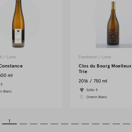
ch
/
Loire
Frankreich
/
Loire
Constance
Clos du Bourg Moelleux
Trie
500 ml
2016
750 ml
:
5
Süße:
5
n Blanc
Chenin Blanc
1