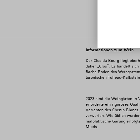
E
Informationen zum Wein
Der Clos du Bourg liegt ober
daher „Clos“. Es handelt sich
flache Boden des Weingartens
turonischen Tuffeau-Kalkstein
2023 sind die Weingärten in 
erforderte ein rigoroses Qual
Varianten des Chenin Blancs
verworfen. Wie üblich wurden 
malolaktische Gärung erfolgt
Muids.