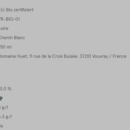
EU-Bio zertifiziert
FR-BIO-01
Loire
Chenin Blanc
750 ml
Domaine Huet, 11 rue de la Croix Buisée, 37210 Vouvray / France
13.0 %
4 g/l
6.3 g/l
Ja