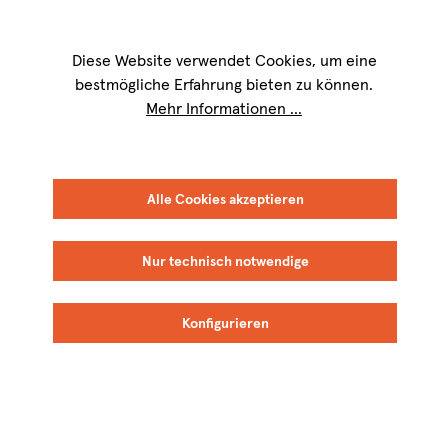
Wir sind für Sie werktags von
9 bis 17 Uhr
erreichbar. Telefon:
+49 8151
9084-40
Diese Website verwendet Cookies, um eine
bestmögliche Erfahrung bieten zu können.
Mehr Informationen ...
Alle Cookies akzeptieren
ITALIEN
LOMBARDEI
Nur technisch notwendige
Cà del Vént
Konfigurieren
Alle Weine von Cà del Vént