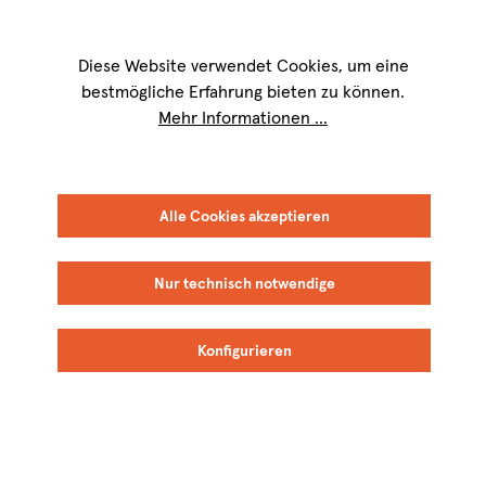
Wir sind für Sie werktags von
9 bis 17 Uhr
erreichbar. Telefon:
+49 8151
9084-40
Diese Website verwendet Cookies, um eine
bestmögliche Erfahrung bieten zu können.
Mehr Informationen ...
FILTER
SORTIEREN
Alle Cookies akzeptieren
Nur technisch notwendige
Majas
Revelette
Konfigurieren
BIO
BIO