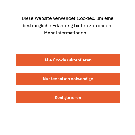
Wir sind für Sie werktags von
9 bis 17 Uhr
erreichbar. Telefon:
+49 8151
9084-40
Diese Website verwendet Cookies, um eine
bestmögliche Erfahrung bieten zu können.
Mehr Informationen ...
FILTER
SORTIEREN
Alle Cookies akzeptieren
Nur technisch notwendige
Keine Produkte gefunden.
Konfigurieren