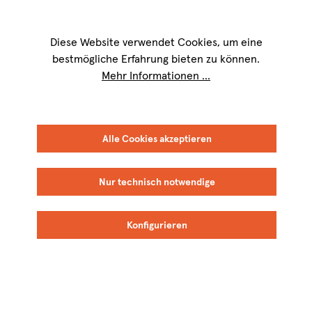
Wir sind für Sie werktags von
9 bis 17 Uhr
erreichbar. Telefon:
+49 8151
9084-40
Diese Website verwendet Cookies, um eine
bestmögliche Erfahrung bieten zu können.
Mehr Informationen ...
Alle Cookies akzeptieren
Nur technisch notwendige
Konfigurieren