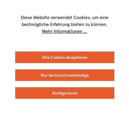
Wir sind für Sie werktags von
9 bis 17 Uhr
erreichbar. Telefon:
+49 8151
9084-40
Diese Website verwendet Cookies, um eine
bestmögliche Erfahrung bieten zu können.
Mehr Informationen ...
Alle Cookies akzeptieren
Nur technisch notwendige
Konfigurieren