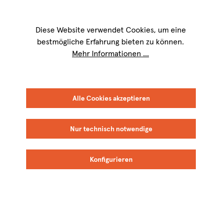
Wir sind für Sie werktags von
9 bis 17 Uhr
erreichbar. Telefon:
+49 8151
9084-40
Diese Website verwendet Cookies, um eine
bestmögliche Erfahrung bieten zu können.
Mehr Informationen ...
Alle Cookies akzeptieren
Nur technisch notwendige
Konfigurieren