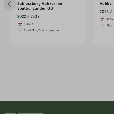
Schlossberg Achkarren
Achkar
Spätburgunder GG
2023
2022
750 ml
Süße
Süße:
1
Pinot
Pinot Noir/Spätburgunder