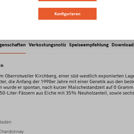
Konfigurieren
igenschaften
Verkostungsnotiz
Speiseempfehlung
Download
in
 Oberrotweiler Kirchberg, einer süd-westlich exponierten Lage
ter, die Anfang der 1990er Jahre mit einer Genetik aus den be
n wurde er spontan, nach kurzer Maischestandzeit auf 0 Gramm
50-Liter-Fässern aus Eiche mit 35% Neuholzanteil, sowie sech
Baden
Chardonnay