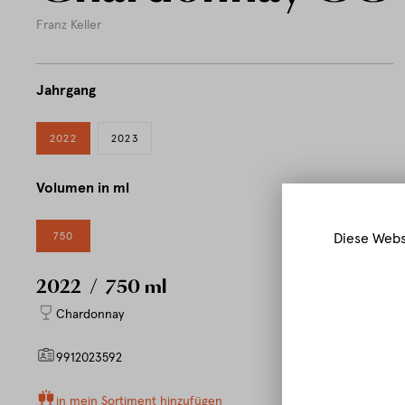
Franz Keller
Jahrgang
2022
2023
Volumen in ml
750
Diese Webs
2022
/ 750 ml
Chardonnay
9912023592
in mein Sortiment hinzufügen