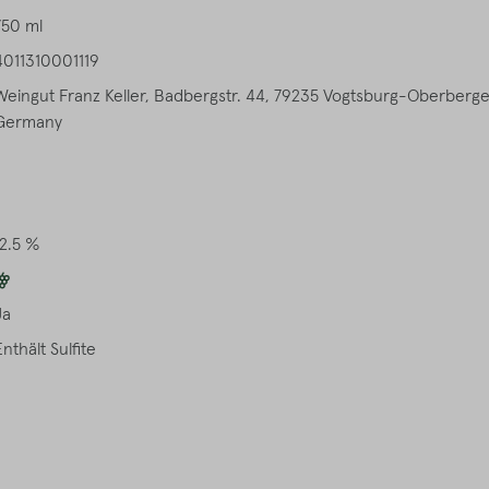
750 ml
4011310001119
Weingut Franz Keller, Badbergstr. 44, 79235 Vogtsburg-Oberberge
Germany
12.5 %
Ja
Enthält Sulfite