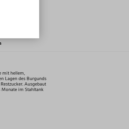
s
 mit hellem,
sten Lagen des Burgunds
 Restzucker. Ausgebaut
s Monate im Stahltank