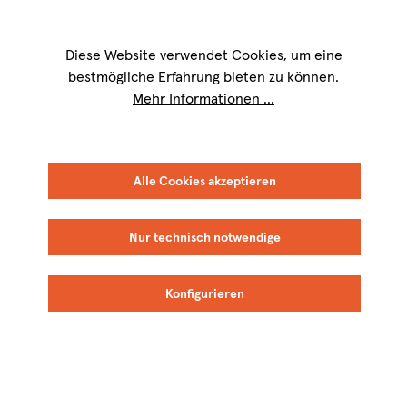
Wir sind für Sie werktags von
9 bis 17 Uhr
erreichbar. Telefon:
+49 8151
9084-40
Diese Website verwendet Cookies, um eine
bestmögliche Erfahrung bieten zu können.
Mehr Informationen ...
Alle Cookies akzeptieren
Nur technisch notwendige
Konfigurieren