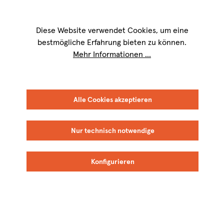
Wir sind für Sie werktags von
9 bis 17 Uhr
erreichbar. Telefon:
+49 8151
9084-40
Diese Website verwendet Cookies, um eine
bestmögliche Erfahrung bieten zu können.
Mehr Informationen ...
Alle Cookies akzeptieren
SPANIE
EXTREMADU
N
RA
Nur technisch notwendige
Habla
Konfigurieren
Vinos de la Tierra de Extremadura