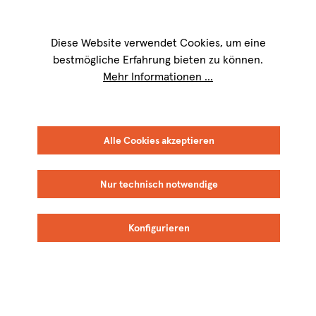
Wir sind für Sie werktags von
9 bis 17 Uhr
erreichbar. Telefon:
+49 8151
9084-40
Diese Website verwendet Cookies, um eine
bestmögliche Erfahrung bieten zu können.
Mehr Informationen ...
Alle Cookies akzeptieren
Nur technisch notwendige
Konfigurieren