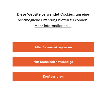
Wir sind für Sie werktags von
9 bis 17 Uhr
erreichbar. Telefon:
+49 8151
9084-40
Diese Website verwendet Cookies, um eine
bestmögliche Erfahrung bieten zu können.
Mehr Informationen ...
FILTER
SORTIEREN
Alle Cookies akzeptieren
Nur technisch notwendige
Enric Soler
Enric Soler
Konfigurieren