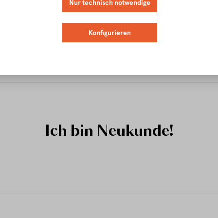
ner Registrierung:
Nur technisch notwendige
Speichern Sie Ihre Daten 
Bestellübersicht und Ver
Verwalten Sie Ihr Newsl
Konfigurieren
Ich bin Neukunde!