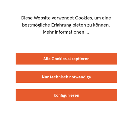
Wir sind für Sie werktags von
9 bis 17 Uhr
erreichbar. Telefon:
+49 8151
9084-40
Diese Website verwendet Cookies, um eine
bestmögliche Erfahrung bieten zu können.
Mehr Informationen ...
FILTER
SORTIEREN
Alle Cookies akzeptieren
Nur technisch notwendige
Keine Produkte gefunden.
Konfigurieren