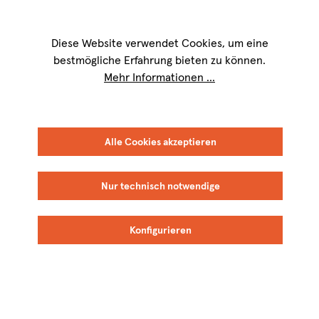
Wir sind für Sie werktags von
9 bis 17 Uhr
erreichbar. Telefon:
+49 8151
9084-40
Diese Website verwendet Cookies, um eine
bestmögliche Erfahrung bieten zu können.
Mehr Informationen ...
FILTER
SORTIEREN
Alle Cookies akzeptieren
Nur technisch notwendige
M. Schädler -
Kühling-Gillot
Konfigurieren
BIO
Steffen Mugler
BIO