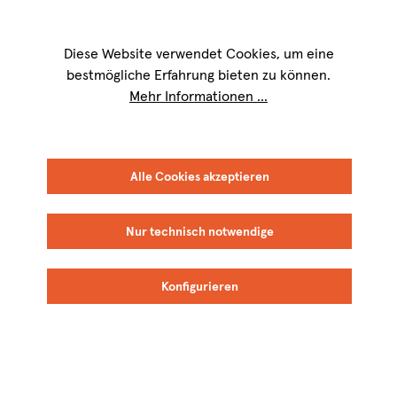
Wir sind für Sie werktags von
9 bis 17 Uhr
erreichbar. Telefon:
+49 8151
9084-40
Diese Website verwendet Cookies, um eine
bestmögliche Erfahrung bieten zu können.
Mehr Informationen ...
Alle Cookies akzeptieren
Neu
Nur technisch notwendige
Konfigurieren